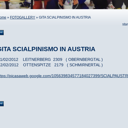
ome
»
FOTOGALLERY
» GITA SCIALPINISMO IN AUSTRIA
sta
<<
GITA SCIALPINISMO IN AUSTRIA
1/02/2012 LEITNERBERG 2309 ( OBERNBERGTAL )
2/02/2012 OTTENSPITZE 2179 ( SCHMIRNERTAL )
ttps://picasaweb.google.com/105639834577184027399/SCIALPAUST
<<